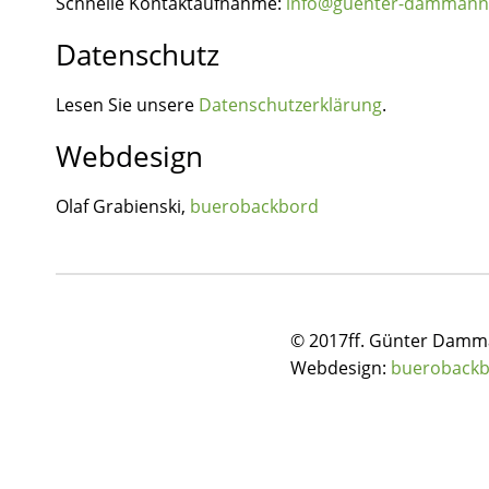
Schnelle Kontaktaufnahme:
info@guenter-dammann
Datenschutz
Lesen Sie unsere
Datenschutzerklärung
.
Webdesign
Olaf Grabienski,
buerobackbord
© 2017ff. Günter Dam
Webdesign:
bueroback